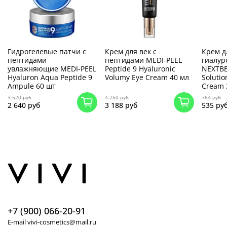
Гидрогелевые патчи с
Крем для век с
Крем д
пептидами
пептидами MEDI-PEEL
гиалур
увлажняющие MEDI-PEEL
Peptide 9 Hyaluronic
NEXTBE
Hyaluron Aqua Peptide 9
Volumy Eye Cream 40 мл
Solutio
Ampule 60 шт
Cream 
3 520 руб
4 250 руб
764 руб
2 640 руб
3 188 руб
535 ру
+7 (900) 066-20-91
E-mail vivi-cosmetics@mail.ru