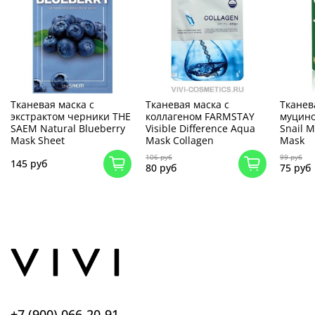
Тканевая маска с
Тканевая маска с
Тканев
экстрактом черники THE
коллагеном FARMSTAY
муцино
SAEM Natural Blueberry
Visible Difference Aqua
Snail M
Mask Sheet
Mask Collagen
Mask
106 руб
99 руб
145 руб
80 руб
75 руб
+7 (900) 066-20-91