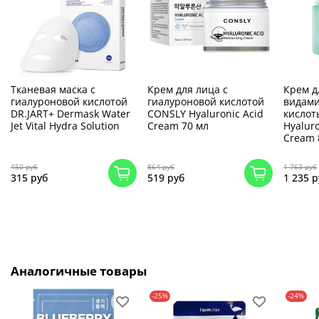
Тканевая маска с
Крем для лица с
Крем д
гиалуроновой кислотой
гиалуроновой кислотой
видами
DR.JART+ Dermask Water
CONSLY Hyaluronic Acid
кислот
Jet Vital Hydra Solution
Cream 70 мл
Hyalur
Cream 
450 руб
864 руб
1 763 руб
315 руб
519 руб
1 235 р
Аналогичные товары
-25%
-24%