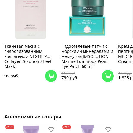
Тканевая маска с
Гидрогелевые патчи с
Крем д
гидролизованным
морскими минералами и
пептид
коллагеном NEXTBEAU
жемчугом JMSOLUTION
MEDI-P
Collagen Solution Sheet
Marine Luminous Pearl
Cream 
Mask
Eye Patch 60 шт
1 579 руб
3 650 руб
95 руб
790 руб
1 825 р
Аналогичные товары
-25%
-20%