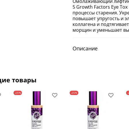
Омолаживающий лифтинг
5 Growth Factors Eye To
процессы старения. Укре
повышает упругость и э
коллагена и подтягивае
морщин и уменьшает вы
Описание
щие товары
-25%
-25%
-