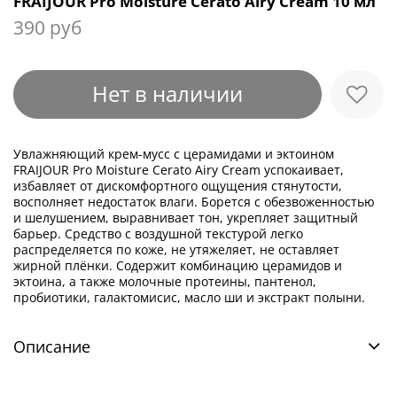
FRAIJOUR Pro Moisture Cerato Airy Cream 10 мл
390 руб
Нет в наличии
Увлажняющий крем-мусс с церамидами и эктоином
FRAIJOUR
Pro Moisture Cerato Airy Cream успокаивает,
избавляет от дискомфортного ощущения стянутости,
восполняет недостаток влаги. Борется с обезвоженностью
и шелушением, выравнивает тон, укрепляет защитный
барьер. Средство с воздушной текстурой легко
распределяется по коже, не утяжеляет, не оставляет
жирной плёнки. Содержит комбинацию церамидов и
эктоина, а также молочные протеины, пантенол,
пробиотики, галактомисис, масло ши и экстракт полыни.
Описание