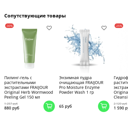
Сопутствующие товары
-30%
-25%
Пилинг-гель с
Энзимная пудра
Гидроф
растительными
очищающая FRAIJOUR
расти
экстрактами FRAIJOUR
Pro Moisture Enzyme
экстра
Original Herb Wormwood
Powder Wash 1 гр
Origin
Peeling Gel 150 мл
Cleansi
1 257 руб
2 120 руб
65 руб
880 руб
1 590 р