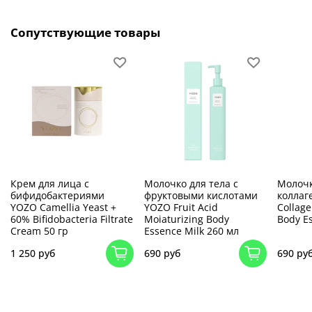
Сопутствующие товары
Крем для лица с
Молочко для тела с
Молочк
бифидобактериями
фруктовыми кислотами
коллаг
YOZO Сamellia Yeast +
YOZO Fruit Acid
Сollage
60% Bifidobacteria Filtrate
Moiaturizing Body
Body E
Cream 50 гр
Essence Milk 260 мл
1 250 руб
690 руб
690 ру