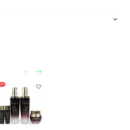
30%
-20%
-20%