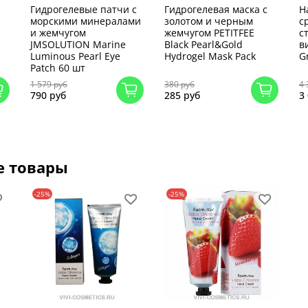
Гидрогелевые патчи с
Гидрогелевая маска с
Н
морскими минералами
золотом и черным
с
и жемчугом
жемчугом PETITFEE
с
JMSOLUTION Marine
Black Pearl&Gold
в
Luminous Pearl Eye
Hydrogel Mask Pack
G
Patch 60 шт
1 579 руб
380 руб
4 
790 руб
285 руб
3
е товары
-25%
-25%