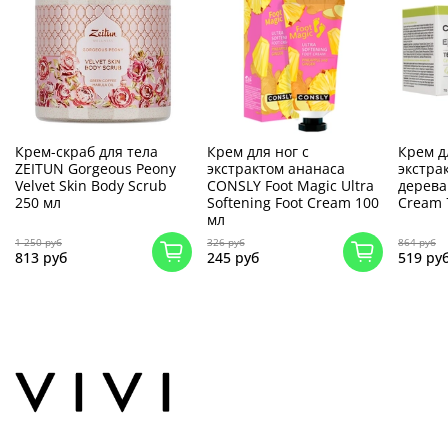
Крем-скраб для тела
Крем для ног c
Крем д
ZEITUN Gorgeous Peony
экстрактом ананаса
экстра
Velvet Skin Body Scrub
CONSLY Foot Magic Ultra
дерева
250 мл
Softening Foot Cream 100
Cream 
мл
1 250 руб
326 руб
864 руб
813 руб
245 руб
519 ру