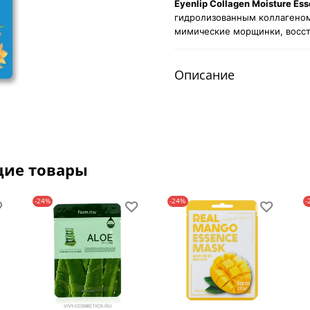
Eyenlip Collagen Moisture Es
гидролизованным коллагеном
мимические морщинки, восст
Описание
щие товары
-24%
-24%
-