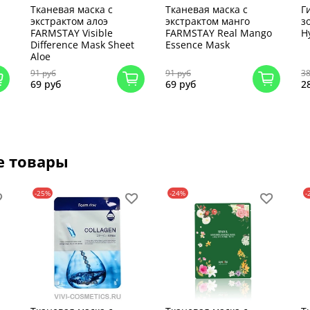
Тканевая маска с
Тканевая маска с
Г
экстрактом алоэ
экстрактом манго
з
FARMSTAY Visible
FARMSTAY Real Mango
H
Difference Mask Sheet
Essence Mask
Aloe
91 руб
91 руб
38
69 руб
69 руб
2
е товары
-25%
-24%
-