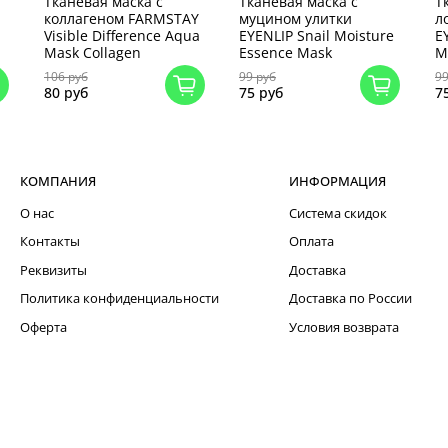
Тканевая маска с
Тканевая маска с
Т
коллагеном FARMSTAY
муцином улитки
л
Visible Difference Aqua
EYENLIP Snail Moisture
E
Mask Collagen
Essence Mask
M
106 руб
99 руб
99
80 руб
75 руб
7
КОМПАНИЯ
ИНФОРМАЦИЯ
О нас
Система скидок
Контакты
Оплата
Реквизиты
Доставка
Политика конфиденциальности
Доставка по России
Оферта
Условия возврата