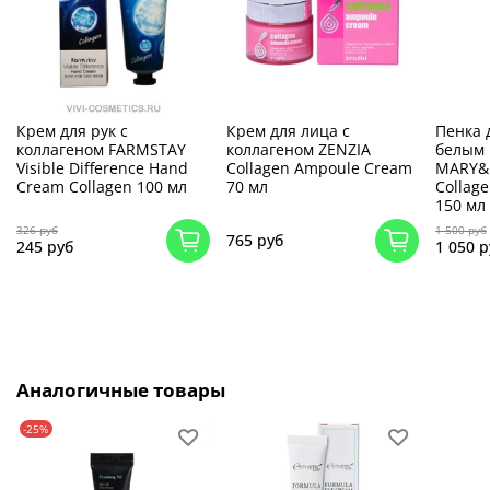
Крем для рук с
Крем для лица c
Пенка 
коллагеном FARMSTAY
коллагеном ZENZIA
белым 
Visible Difference Hand
Collagen Ampoule Cream
MARY&
Cream Collagen 100 мл
70 мл
Collag
150 мл
326 руб
1 500 руб
765 руб
245 руб
1 050 р
Аналогичные товары
-25%