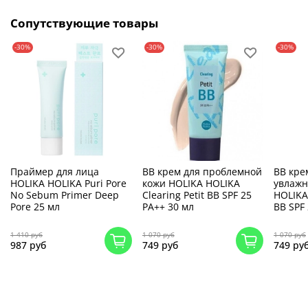
Сопутствующие товары
-30%
-30%
-30%
Праймер для лица
BB крем для проблемной
BB кре
HOLIKA HOLIKA Puri Pore
кожи HOLIKA HOLIKA
увлаж
No Sebum Primer Deep
Clearing Petit BB SPF 25
HOLIKA 
Pore 25 мл
PA++ 30 мл
BB SPF
1 410 руб
1 070 руб
1 070 руб
987 руб
749 руб
749 ру