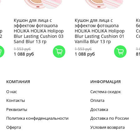
Кушон для лица с
Кушон для лица с
К
эффектом фотошопа
эффектом фотошопа
б
op
HOLIKA HOLIKA Holipop
HOLIKA HOLIKA Holipop
C
02
Blur Lasting Cushion 03
Blur Lasting Cushion 01
C
Sand Blur 13 гр
Vanilla Blur 13 гр
1 553 руб
1 553 руб
1 
1 088 руб
1 088 руб
8
КОМПАНИЯ
ИНФОРМАЦИЯ
О нас
Система скидок
Контакты
Оплата
Реквизиты
Доставка
Политика конфиденциальности
Доставка по России
Оферта
Условия возврата