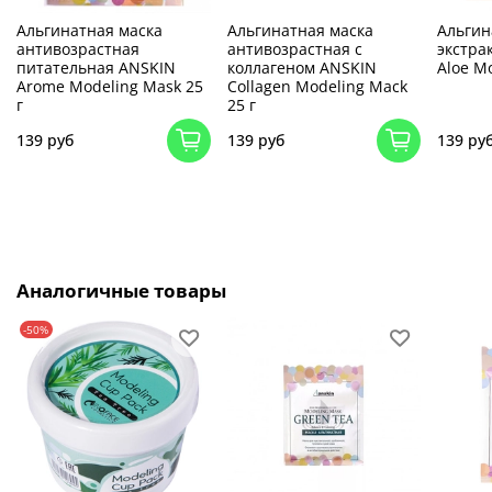
Альгинатная маска
Альгинатная маска
Альгин
антивозрастная
антивозрастная с
экстра
питательная ANSKIN
коллагеном ANSKIN
Aloe M
Arome Modeling Mask 25
Collagen Modeling Mack
г
25 г
139 руб
139 руб
139 ру
Аналогичные товары
-50%