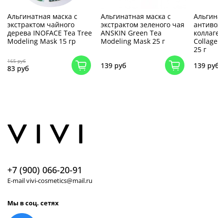
Альгинатная маска с
Альгинатная маска с
Альгин
экстрактом чайного
экстрактом зеленого чая
антиво
дерева INOFACE Tea Tree
ANSKIN Green Tea
коллаг
Modeling Mask 15 гр
Modeling Mask 25 г
Collag
25 г
165 руб
139 руб
139 ру
83 руб
+7 (900) 066-20-91
E-mail vivi-cosmetics@mail.ru
Мы в соц. сетях