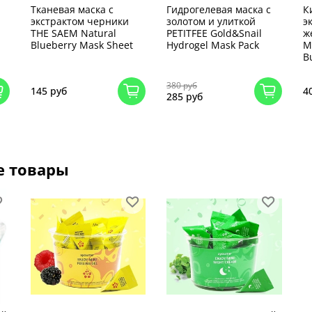
Тканевая маска с
Гидрогелевая маска с
К
экстрактом черники
золотом и улиткой
э
THE SAEM Natural
PETITFEE Gold&Snail
ж
Blueberry Mask Sheet
Hydrogel Mask Pack
M
B
380 руб
145 руб
4
285 руб
е товары