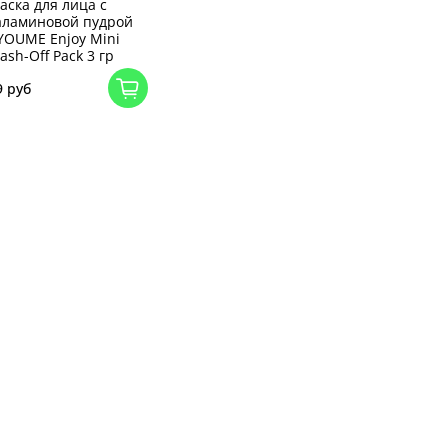
аска для лица с
аламиновой пудрой
YOUME Enjoy Mini
ash-Off Pack 3 гр
9 руб