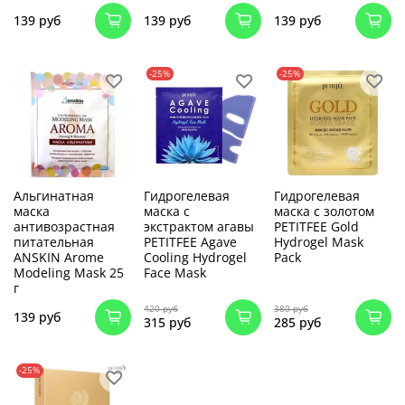
139 руб
139 руб
139 руб
-25%
-25%
Альгинатная
Гидрогелевая
Гидрогелевая
маска
маска с
маска с золотом
антивозрастная
экстрактом агавы
PETITFEE Gold
питательная
PETITFEE Agave
Hydrogel Mask
ANSKIN Arome
Cooling Hydrogel
Pack
Modeling Mask 25
Face Mask
г
420 руб
380 руб
139 руб
315 руб
285 руб
-25%