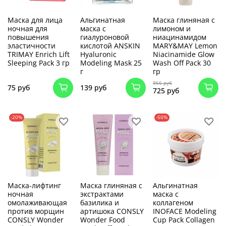
Маска для лица
Альгинатная
Маска глиняная с
ночная для
маска c
лимоном и
повышения
гиалуроновой
ниацинамидом
эластичности
кислотой ANSKIN
MARY&MAY Lemon
TRIMAY Enrich Lift
Hyaluronic
Niacinamide Glow
Sleeping Pack 3 гр
Modeling Mask 25
Wash Off Pack 30
г
гр
966 руб
75 руб
139 руб
725 руб
-20%
-50%
Маска-лифтинг
Маска глиняная с
Альгинатная
ночная
экстрактами
маска с
омолаживающая
базилика и
коллагеном
против морщин
артишока CONSLY
INOFACE Modeling
CONSLY Wonder
Wonder Food
Cup Pack Collagen