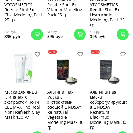
VTCOSMETICS
Reedle Shot Ex
VTCOSMETICS
Reedle Shot Ex
Vitamin Modeling
Reedle Shot Ex
Cica Modeling Pack
Pack 25 гр
Hyaruronic
25 гр
Modeling Pack 25
гр
564 руб
564 руб
564 руб
395 руб
395 руб
395 руб
-25%
-25%
Маска для лица
Альгинатная
Альгинатная
глиняная с
маска с
маска
экстрактом нони
экстрактами
себорегулирующа
CELIMAX The Real
овощей LINDSAY
я LINDSAY
Noni Refresh Clay
Re:natural
Re:natural
Mask 120 мл
Vegetable
Blackmud
Modeling Mask 30
Modeling Mask 30
гр
гр