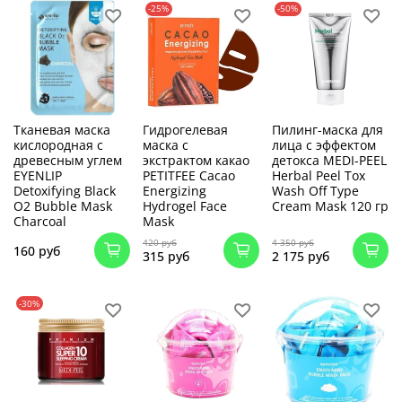
-25%
-50%
Тканевая маска
Гидрогелевая
Пилинг-маска для
кислородная с
маска с
лица с эффектом
древесным углем
экстрактом какао
детокса MEDI-PEEL
EYENLIP
PETITFEE Cacao
Herbal Peel Tox
Detoxifying Black
Energizing
Wash Off Type
O2 Bubble Mask
Hydrogel Face
Cream Mask 120 гр
Charcoal
Mask
420 руб
4 350 руб
160 руб
315 руб
2 175 руб
-30%