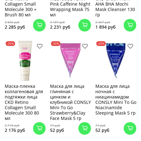
Collagen Small
Pink Caffeine Night
AHA BHA Mochi
Molecule 300 +
Wrapping Mask 75
Mask Cleanser 130
Brush 80 мл
мл
гр
2 856 руб
3 187 руб
2 367 руб
2 285 руб
2 231 руб
1 894 руб
-20%
-30%
-30%
Маска-пленка
Маска для лица
Маска для лица
коллагеновая для
глиняная с
ночная с
подтяжки лица
цинком и
ниацинамидом
CKD Retino
клубникой CONSLY
CONSLY Mini To Go
Collagen Small
Mini To Go
Niacinamide
Molecule 300 80
Strawberry&Clay
Sleeping Mask 5 гр
мл
Face Mask 5 гр
2 719 руб
74 руб
74 руб
2 176 руб
52 руб
52 руб