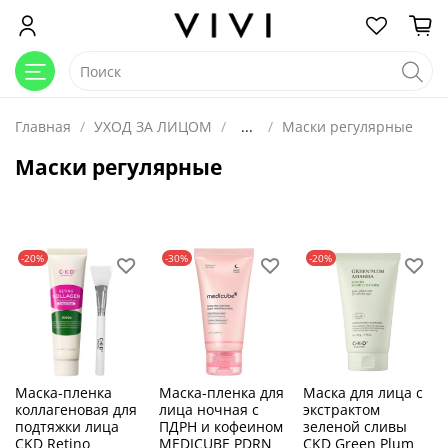
Главная
УХОД ЗА ЛИЦОМ
...
Маски регулярные
Маски регулярные
-20%
-30%
-20%
Маска-пленка
Маска-пленка для
Маска для лица с
коллагеновая для
лица ночная с
экстрактом
подтяжки лица
ПДРН и кофеином
зеленой сливы
CKD Retino
MEDICUBE PDRN
CKD Green Plum