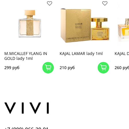
M.MICALLEF YLANG IN
KAJAL LAMAR lady 1ml
KAJAL 
GOLD lady 1ml
299 руб
210 руб
260 ру