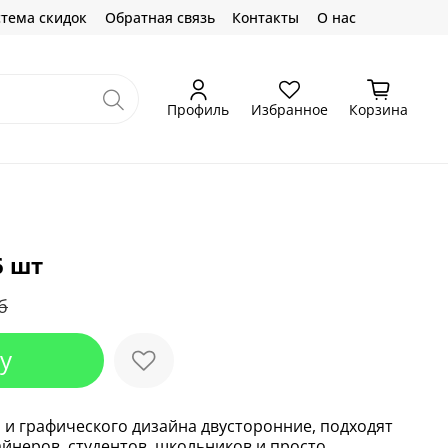
тема скидок
Обратная связь
Контакты
О нас
Профиль
Избранное
Корзина
6 шт
б
у
 и графического дизайна двусторонние, подходят
айнеров, студентов, школьников и просто