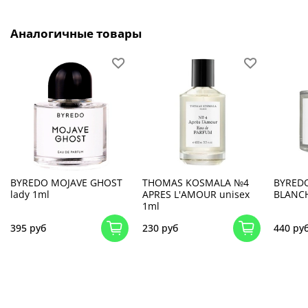
Аналогичные товары
BYREDO MOJAVE GHOST
THOMAS KOSMALA №4
BYRED
lady 1ml
APRES L'AMOUR unisex
BLANCH
1ml
395 руб
230 руб
440 ру