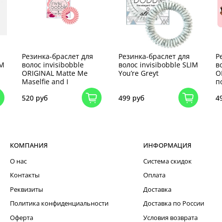
Резинка-браслет для
Резинка-браслет для
Р
IM
волос invisibobble
волос invisibobble SLIM
в
ORIGINAL Matte Me
You’re Greyt
O
Maselfie and I
п
520 руб
499 руб
4
КОМПАНИЯ
ИНФОРМАЦИЯ
О нас
Система скидок
Контакты
Оплата
Реквизиты
Доставка
Политика конфиденциальности
Доставка по России
Оферта
Условия возврата