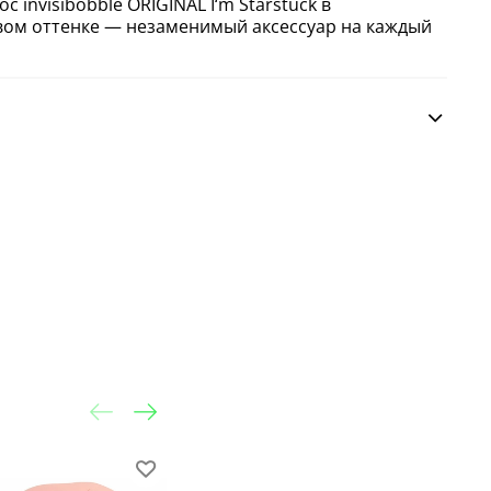
с invisibobble ORIGINAL I‘m Starstuck в
ом оттенке — незаменимый аксессуар на каждый