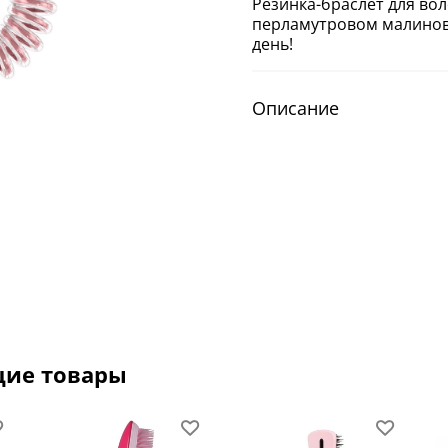
Резинка-браслет для воло
перламутровом малинов
день!
Описание
щие товары