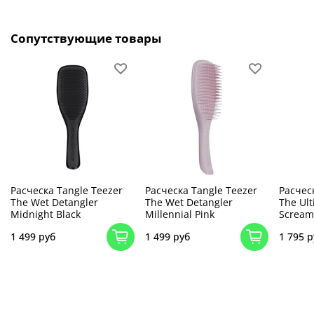
Сопутствующие товары
Расческа Tangle Teezer
Расческа Tangle Teezer
Расчес
The Wet Detangler
The Wet Detangler
The Ult
Midnight Black
Millennial Pink
Scream
1 499 руб
1 499 руб
1 795 р