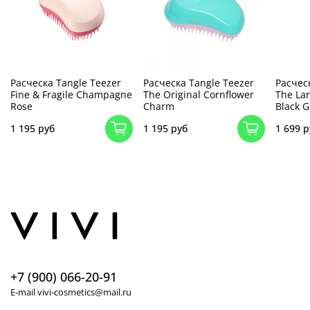
Расческа Tangle Teezer
Расческа Tangle Teezer
Расчес
Fine & Fragile Champagne
The Original Cornflower
The La
Rose
Charm
Black G
1 195 руб
1 195 руб
1 699 р
+7 (900) 066-20-91
E-mail vivi-cosmetics@mail.ru