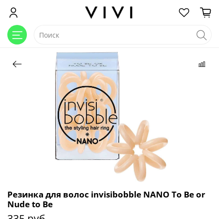
Резинка для волос invisibobble NANO To Be or
Nude to Be
335 руб