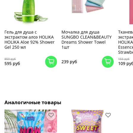
Гель для душа с
Мочалка для душа
Тканев
экстрактом алоэ HOLIKA
SUNGBO CLEAN&BEAUTY
экстра
HOLIKA Aloe 92% Shower
Dreams Shower Towel
HOLIKA
Gel 250 мл
1шт
Essenc
Strawb
850 руб
155 руб
239 руб
595 руб
109 ру
Аналогичные товары