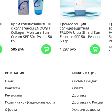
ый
Крем солнцезащитный
Крем-эссенция
К
с коллагеном ENOUGH
солнцезащитная
в
Collagen Moisture Sun
FRUDIA Ultra Shield Sun
H
Cream SPF 50+ PA+++ 50
Essence SPF 50+ PA++++
S
гр
50 гр
P
1 
585 руб
1 297 руб
1
КОМПАНИЯ
ИНФОРМАЦИЯ
О нас
Система скидок
Контакты
Оплата
Реквизиты
Доставка
Политика конфиденциальности
Доставка по России
Оферта
Условия возврата