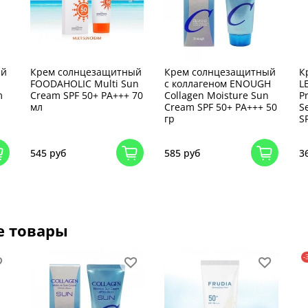
ый
Крем солнцезащитный
Крем солнцезащитный
К
FOODAHOLIC Multi Sun
с коллагеном ENOUGH
L
m
Cream SPF 50+ PA+++ 70
Collagen Moisture Sun
Pr
мл
Cream SPF 50+ PA+++ 50
S
гр
S
545 руб
585 руб
3
е товары
-