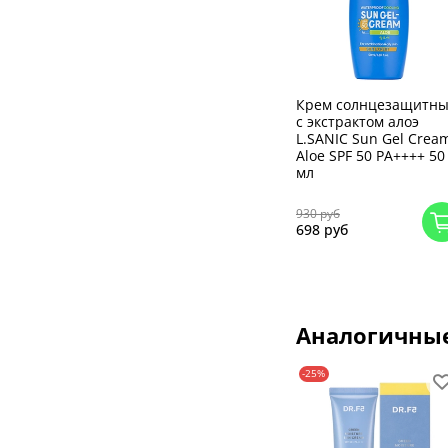
Крем солнцезащитн
c экстрактом алоэ
L.SANIC Sun Gel Crea
Aloe SPF 50 PA++++ 50
мл
930 руб
698 руб
Аналогичны
-25%