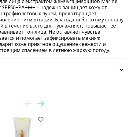
ля лица c экстрактом жемчуга JMsolution Marine
ay SPF50+PA++++ – надежно защищает кожу от
льтрафиолетовых лучей, предотвращает
явление пигментации. Благодаря богатому составу,
й в течение всего дня - увлажняет, повышает её
авнивает тон лица. Не оставляет чувства
вается и помогает зафиксировать макияж.
дарит коже приятное ощущение свежести и
астоящим спасением в летнюю жаркую погоду.
-30%