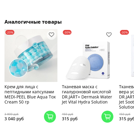
Аналогичные товары
-20%
-30%
-30%
Крем для лица с
Тканевая маска с
Тканев
пептидными капсулами
гиалуроновой кислотой
вера у
MEDI-PEEL Blue Aqua Tox
DR.JART+ Dermask Water
DR.JAR
Cream 50 гр
Jet Vital Hydra Solution
Jet Soo
Solutio
3 800 руб
450 руб
450 руб
3 040 руб
315 руб
315 ру