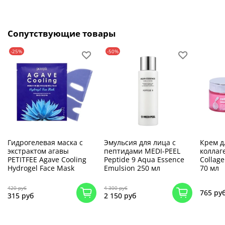
Сопутствующие товары
-25%
-50%
Гидрогелевая маска с
Эмульсия для лица с
Крем д
экстрактом агавы
пептидами MEDI-PEEL
коллаг
PETITFEE Agave Cooling
Peptide 9 Aqua Essence
Collag
Hydrogel Face Mask
Emulsion 250 мл
70 мл
420 руб
4 300 руб
765 ру
315 руб
2 150 руб