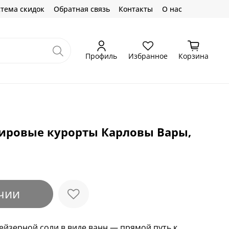
тема скидок
Обратная связь
Контакты
О нас
Профиль
Избранное
Корзина
мировые курорты Карловы Вары,
чии
йзерной соли в виде ванн — прямой путь к