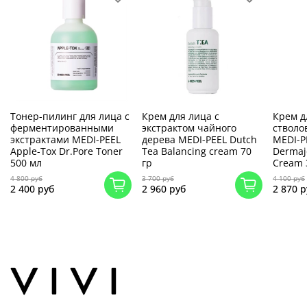
Тонер-пилинг для лица с
Крем для лица с
Крем д
ферментированными
экстрактом чайного
стволо
экстрактами MEDI-PEEL
дерева MEDI-PEEL Dutch
MEDI-PE
Apple-Tox Dr.Pore Toner
Tea Balancing cream 70
Dermaj
500 мл
гр
Cream 
4 800 руб
3 700 руб
4 100 руб
2 400 руб
2 960 руб
2 870 р