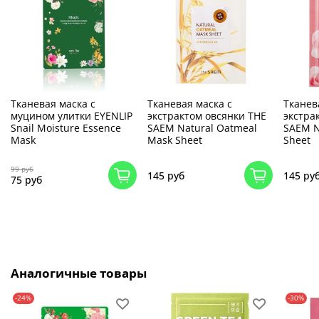
Тканевая маска с
Тканевая маска с
Тканев
муцином улитки EYENLIP
экстрактом овсянки THE
экстра
Snail Moisture Essence
SAEM Natural Oatmeal
SAEM N
Mask
Mask Sheet
Sheet
99 руб
145 руб
145 ру
75 руб
Аналогичные товары
-24%
-30%