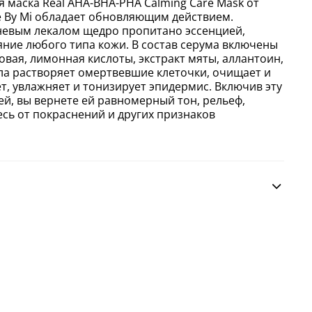
 маска Real AHA-BHA-PHA Calming Care Mask от
 By Mi обладает обновляющим действием.
невым лекалом щедро пропитано эссенцией,
яние любого типа кожи. В состав серума включены
вая, лимонная кислоты, экстракт мяты, аллантоин,
ла растворяет омертвевшие клеточки, очищает и
т, увлажняет и тонизирует эпидермис. Включив эту
жей, вы вернете ей равномерный тон, рельеф,
есь от покраснений и других признаков