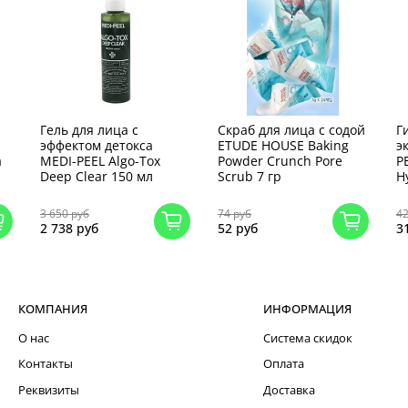
Гель для лица с
Скраб для лица с содой
Г
эффектом детокса
ETUDE HOUSE Baking
э
a
MEDI-PEEL Algo-Tox
Powder Crunch Pore
P
Deep Clear 150 мл
Scrub 7 гр
H
3 650 руб
74 руб
42
2 738 руб
52 руб
3
КОМПАНИЯ
ИНФОРМАЦИЯ
О нас
Система скидок
Контакты
Оплата
Реквизиты
Доставка