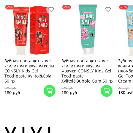
-20%
-20%
-20%
Зубная паста детская c
Зубная паста детская c
Зубная
ксилитом и вкусом колы
ксилитом и вкусом
ксилит
CONSLY Kids Gel
жвачки CONSLY Kids Gel
пломби
Toothpaste Xylitol&Cola
Toothpaste
Gel Too
60 гр
Xylitol&Bubble Gum 60 гр
Cream 
225 руб
225 руб
225 руб
180 руб
180 руб
180 ру