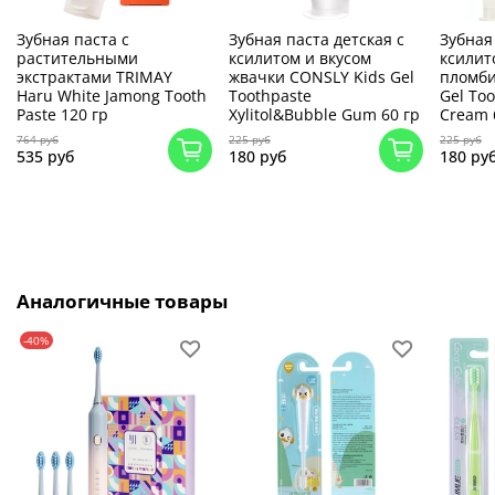
Зубная паста с
Зубная паста детская c
Зубная
растительными
ксилитом и вкусом
ксилит
экстрактами TRIMAY
жвачки CONSLY Kids Gel
пломби
Haru White Jamong Tooth
Toothpaste
Gel Too
Paste 120 гр
Xylitol&Bubble Gum 60 гр
Cream 
764 руб
225 руб
225 руб
535 руб
180 руб
180 ру
Аналогичные товары
-40%