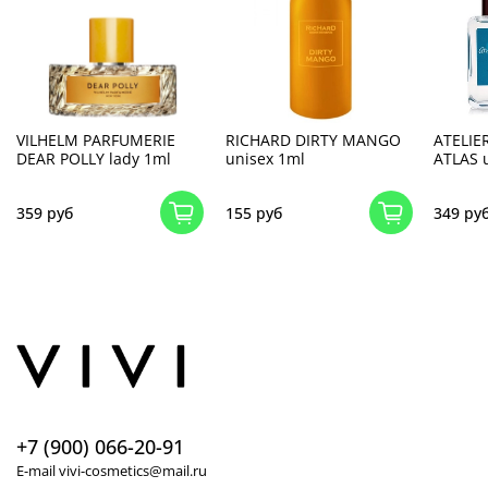
VILHELM PARFUMERIE
RICHARD DIRTY MANGO
ATELIE
DEAR POLLY lady 1ml
unisex 1ml
ATLAS 
359 руб
155 руб
349 ру
+7 (900) 066-20-91
E-mail vivi-cosmetics@mail.ru