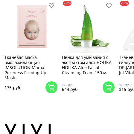
-30%
-30%
Тканевая маска
Пенка для умывания с
Тканев
омолаживающая
экстрактом алоэ HOLIKA
гиалур
JMSOLUTION Mama
HOLIKA Aloe Facial
DR.JAR
Pureness Firming Up
Cleansing Foam 150 мл
Jet Vit
Mask
920 руб
450 руб
175 руб
644 руб
315 ру