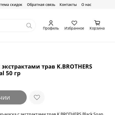
тема скидок
Обратная связь
Контакты
О нас
Профиль
Избранное
Корзина
 экстрактами трав K.BROTHERS
al 50 гр
чии
о-маска с экстрактами трав K.BROTHERS Black Soap