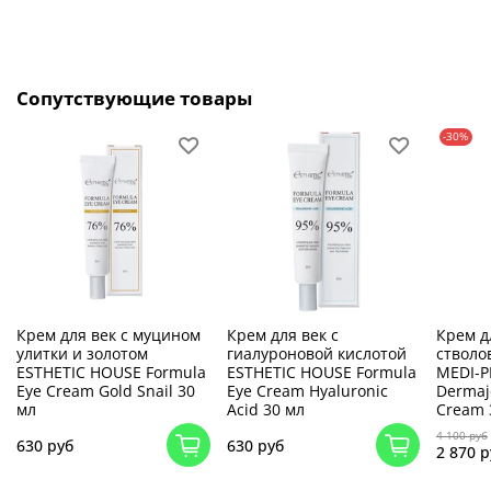
Сопутствующие товары
-30%
Крем для век с муцином
Крем для век с
Крем д
улитки и золотом
гиалуроновой кислотой
стволо
ESTHETIC HOUSE Formula
ESTHETIC HOUSE Formula
MEDI-PE
Eye Cream Gold Snail 30
Eye Cream Hyaluronic
Dermaj
мл
Acid 30 мл
Cream 
4 100 руб
630 руб
630 руб
2 870 р