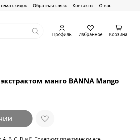
тема скидок
Обратная связь
Контакты
О нас
Профиль
Избранное
Корзина
с экстрактом манго BANNA Mango
чии
А, В, С, D и Е. Содержит практически все