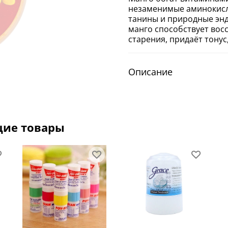
незаменимые аминокисл
танины и природные энд
манго способствует вос
старения, придаёт тонус
Описание
щие товары