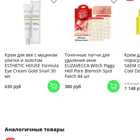
Крем для век с муцином
Точечные патчи для
Крем д
улитки и золотом
удаления акне
порос
ESTHETIC HOUSE Formula
ELIZAVECCA Witch Piggy
SAEM C
Eye Cream Gold Snail 30
Hell Pore Blemish Spot
Cool D
мл
Patch 44 шт
1 913 руб
630 руб
380 руб
1 148 р
Аналогичные товары