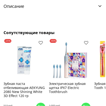
Описание
Сопутствующие товары
-25%
-40%
Зубная паста
Электрическая зубная
Зубная
отбеливающая AEKYUNG
щетка IPX7 Electric
Tooth 1
2080 New Shining White
Toothbrush
3D Effect 120 гр
513 руб
1 985 руб