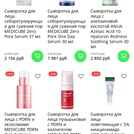
Сыворотка для
Сыворотка для
Сыворотка для
лица
лица
лица с
себорегулирующа
себорегулирующа
азелаиновой
я для сужения пор
я для сужения пор
кислотой ANUA
MEDICUBE Zero
MEDICUBE Zero
Azelaic Acid 10
Pore Serum 37 мл
Pore One Day
Hyaluron Redness
Serum 30 мл
Soothing Serum 30
мл
3 080 руб
2 829 руб
4 071 руб
2 156 руб
1 981 руб
2 850 руб
-25%
-20%
-25%
Сыворотка для
Сыворотка для
Сыворотка для
лица с PDRN и
лица пузырьковая
лица
экзосомами
с PDRN и
осветляющая с 5%
MEDICUBE PDRN
коллагеном
ниацинамида