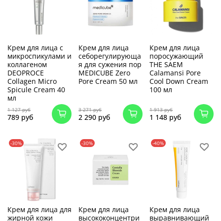
Крем для лица с
Крем для лица
Крем для лица
микроспикулами и
себорегулирующа
поросужающий
коллагеном
я для сужения пор
THE SAEM
DEOPROCE
MEDICUBE Zero
Calamansi Pore
Collagen Micro
Pore Cream 50 мл
Cool Down Cream
Spicule Cream 40
100 мл
мл
1 127 руб
3 271 руб
1 913 руб
789 руб
2 290 руб
1 148 руб
-30%
-30%
-40%
Крем для лица для
Крем для лица
Крем для лица
жирной кожи
высококонцентри
выравнивающий