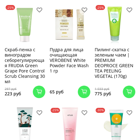
-25%
-25%
Скраб-пенка с
Пудра для лица
Пилинг-скатка с
виноградом
очищающая
зеленым чаем |
себорегулирующа
VEROBENE White
PREMIUM
я FRUDIA Green
Powder Face Wash
DEOPROCE GREEN
Grape Pore Control
1 гр
TEA PEELING
Scrub Cleansing 30
VEGETAL (170g)
мл
297 руб
1 033 руб
65 руб
223 руб
775 руб
-25%
-30%