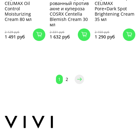
CELIMAX Oil
рованный против
CELIMAX
Control
акне и купероза
Pore+Dark Spot
Moisturizing
COSRX Centella
Brightening Cream
Cream 80 мл
Blemish Cream 30
35 мл
мл
2 129 руб
2 331 руб
2 150 руб
1 491 руб
1 632 руб
1 290 руб
1
2