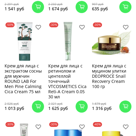
2 201 руб
2 232 руб
907 руб
1 541 руб
1 674 руб
635 руб
-50%
-30%
-30%
Крем для лица с
Крем для лица с
Крем для лица с
экстрактом сосны
ретинолом и
муцином улитки
для мужчин
центеллой
DEOPROCE Snail
ROUND LAB For
точечный
Recovery Cream
Men Pine Calming
VTCOSMETICS Cica
100 гр
Cica Cream 75 мл
Reti-A Cream 0.05
30 мл
2 026 руб
2 321 руб
1 879 руб
1 013 руб
1 625 руб
1 316 руб
-30%
-30%
-40%