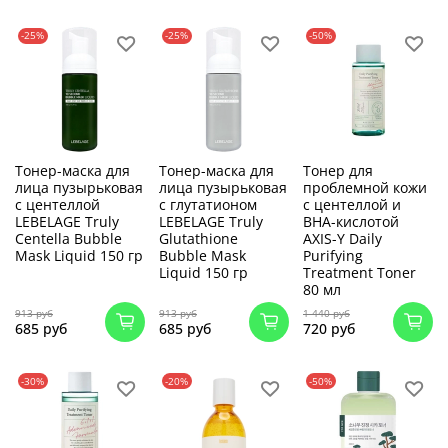
-25%
-25%
-50%
Тонер-маска для
Тонер-маска для
Тонер для
лица пузырьковая
лица пузырьковая
проблемной кожи
с центеллой
с глутатионом
с центеллой и
LEBELAGE Truly
LEBELAGE Truly
BHA-кислотой
Centella Bubble
Glutathione
AXIS-Y Daily
Mask Liquid 150 гр
Bubble Mask
Purifying
Liquid 150 гр
Treatment Toner
80 мл
913 руб
913 руб
1 440 руб
685 руб
685 руб
720 руб
-30%
-20%
-50%