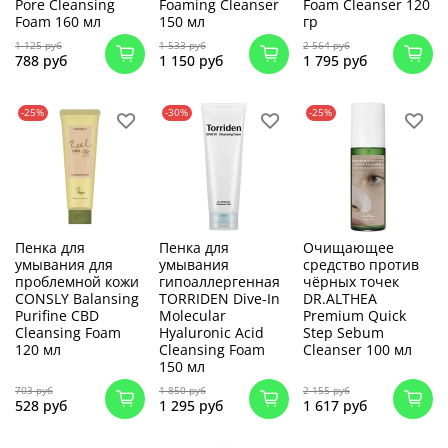
Pore Cleansing
Foaming Cleanser
Foam Cleanser 120
Foam 160 мл
150 мл
гр
1 125 руб
1 533 руб
2 564 руб
788 руб
1 150 руб
1 795 руб
-25%
-30%
-25%
Пенка для
Пенка для
Очищающее
умывания для
умывания
средство против
проблемной кожи
гипоаллергенная
чёрных точек
CONSLY Balansing
TORRIDEN Dive-In
DR.ALTHEA
Purifine CBD
Molecular
Premium Quick
Cleansing Foam
Hyaluronic Acid
Step Sebum
120 мл
Cleansing Foam
Cleanser 100 мл
150 мл
703 руб
1 850 руб
2 155 руб
528 руб
1 295 руб
1 617 руб