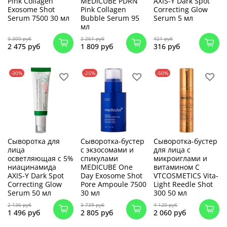
Pink Collagen
MEDICUBE PDRN
AXIS-Y Dark Spot
Exosome Shot
Pink Collagen
Correcting Glow
Serum 7500 30 мл
Bubble Serum 95
Serum 5 мл
мл
3 300 руб
2 261 руб
421 руб
2 475 руб
1 809 руб
316 руб
-30%
-25%
-50%
Сыворотка для
Сыворотка-бустер
Сыворотка-бустер
лица
с экзосомами и
для лица с
осветляющая с 5%
спикулами
микроиглами и
ниацинамида
MEDICUBE One
витамином C
AXIS-Y Dark Spot
Day Exosome Shot
VTCOSMETICS Vita-
Correcting Glow
Pore Ampoule 7500
Light Reedle Shot
Serum 50 мл
30 мл
300 50 мл
2 136 руб
3 739 руб
4 120 руб
1 496 руб
2 805 руб
2 060 руб