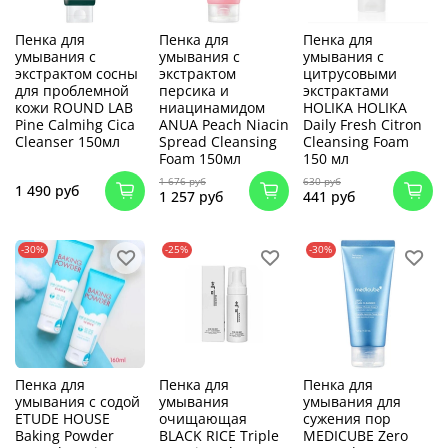
Пенка для
Пенка для
Пенка для
умывания с
умывания с
умывания с
экстрактом сосны
экстрактом
цитрусовыми
для проблемной
персика и
экстрактами
кожи ROUND LAB
ниацинамидом
HOLIKA HOLIKA
Pine Calmihg Cica
ANUA Peach Niacin
Daily Fresh Citron
Cleanser 150мл
Spread Cleansing
Cleansing Foam
Foam 150мл
150 мл
1 676 руб
630 руб
1 490 руб
1 257 руб
441 руб
-30%
-25%
-30%
Пенка для
Пенка для
Пенка для
умывания с содой
умывания
умывания для
ETUDE HOUSE
очищающая
сужения пор
Baking Powder
BLACK RICE Triple
MEDICUBE Zero