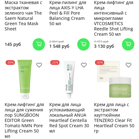
Маска тканевая с
Крем-пилинг для
Крем-лифтинг для
экстрактом
лица AXIS-Y LHA
лица
зеленого чая The
Peel & Fill Pore
интенсивный с
Saem Natural
Balancing Cream
микроиглами
Green Tea Mask
50 мл
VTCOSMETICS
Sheet
Reedle Shot Lifting
Cream 50 мл
2 064 руб
4 471 руб
145 руб
1 548 руб
3 130 руб
-30%
-25%
-30%
Крем-лифтинг для
Крем для лица
Крем для лица с
лица для сужения
успокаивающий
экстрактом
пор SUNGBOON
локальный ANUA
хауттюйнии
EDITOR Green
Heartleaf Centella
TENZERO Clear Fit
Tomato NMN Pore
Red Spot Cream 30
Heartleaf Cream 50
Lifting Cream 50
мл
гр
мл