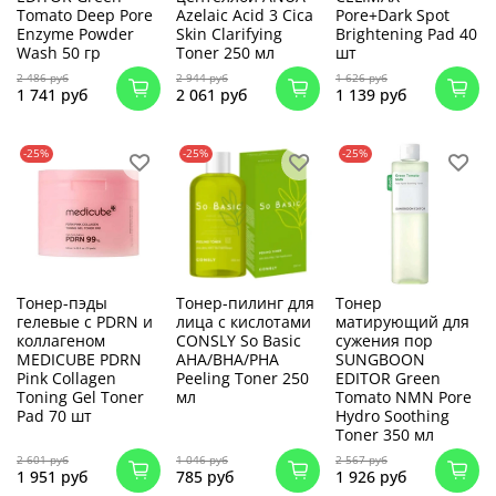
Tomato Deep Pore
Azelaic Acid 3 Cica
Pore+Dark Spot
Enzyme Powder
Skin Clarifying
Brightening Pad 40
Wash 50 гр
Toner 250 мл
шт
2 486 руб
2 944 руб
1 626 руб
1 741 руб
2 061 руб
1 139 руб
-25%
-25%
-25%
Тонер-пэды
Тонер-пилинг для
Тонер
гелевые с PDRN и
лица с кислотами
матирующий для
коллагеном
CONSLY So Basic
сужения пор
MEDICUBE PDRN
AHA/BHA/PHA
SUNGBOON
Pink Collagen
Peeling Toner 250
EDITOR Green
Toning Gel Toner
мл
Tomato NMN Pore
Pad 70 шт
Hydro Soothing
Toner 350 мл
2 601 руб
1 046 руб
2 567 руб
1 951 руб
785 руб
1 926 руб