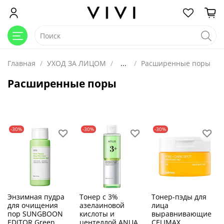
Главная
УХОД ЗА ЛИЦОМ
...
Расширенные поры
Расширенные поры
-30%
-30%
-30%
Энзимная пудра
Тонер с 3%
Тонер-пэды для
для очищения
азелаиновой
лица
пор SUNGBOON
кислоты и
выравнивающие
EDITOR Green
центеллой ANUA
CELIMAX