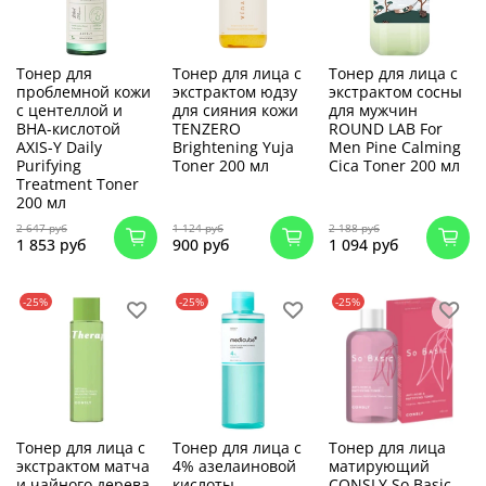
Тонер для
Тонер для лица с
Тонер для лица с
проблемной кожи
экстрактом юдзу
экстрактом сосны
с центеллой и
для сияния кожи
для мужчин
BHA-кислотой
TENZERO
ROUND LAB For
AXIS-Y Daily
Brightening Yuja
Men Pine Calming
Purifying
Toner 200 мл
Cica Toner 200 мл
Treatment Toner
200 мл
2 647 руб
1 124 руб
2 188 руб
1 853 руб
900 руб
1 094 руб
-25%
-25%
-25%
Тонер для лица с
Тонер для лица с
Тонер для лица
экстрактом матча
4% азелаиновой
матирующий
и чайного дерева
кислоты
CONSLY So Basic