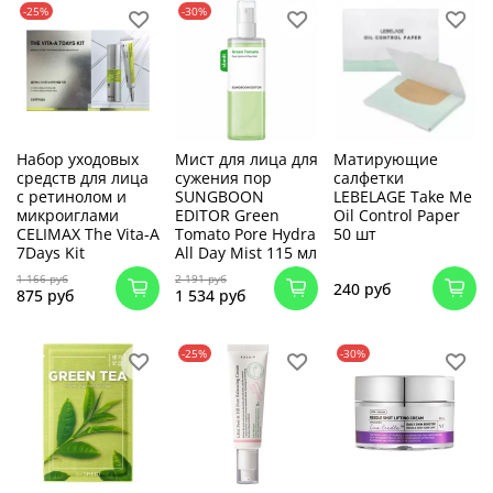
-25%
-30%
Набор уходовых
Мист для лица для
Матирующие
средств для лица
сужения пор
салфетки
с ретинолом и
SUNGBOON
LEBELAGE Take Me
микроиглами
EDITOR Green
Oil Control Paper
CELIMAX The Vita-A
Tomato Pore Hydra
50 шт
7Days Kit
All Day Mist 115 мл
1 166 руб
2 191 руб
240 руб
875 руб
1 534 руб
-25%
-30%