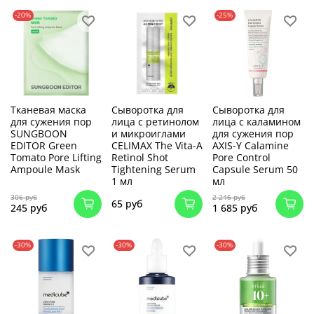
-20%
-25%
Тканевая маска
Сыворотка для
Сыворотка для
для сужения пор
лица с ретинолом
лица с каламином
SUNGBOON
и микроиглами
для сужения пор
EDITOR Green
CELIMAX The Vita-A
AXIS-Y Calamine
Tomato Pore Lifting
Retinol Shot
Pore Control
Ampoule Mask
Tightening Serum
Capsule Serum 50
1 мл
мл
306 руб
2 246 руб
65 руб
245 руб
1 685 руб
-30%
-30%
-30%