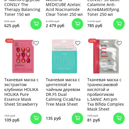
CONSLY The
MEDICUBE Azelaic
Calamine Anti-
Therapy Balancing
Acid Niacinamide
Acne&Mattifying
Toner 150 мл
Clear Toner 250 мл
Toner 250 мл
833 руб
3 305 руб
1 046 руб
625 руб
2 479 руб
785 руб
-30%
-25%
Тканевая маска с
Тканевая маска с
Тканевая маска с
экстрактом
центеллой и
транексамовой
клубники HOLIKA
чайным деревом
кислотой и
HOLIKA Pure
DR.F5 Dual
пробиотиком
Essence Mask
Calming Cica&Tea
L.SANIC Am:pm
Sheet Strawberry
Tree Mask Sheet
Txa Bifida Complex
Mask Sheet
155 руб
108 руб
135 руб
109 руб
81 руб