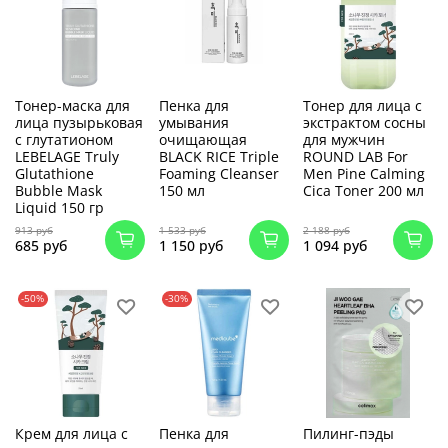
Тонер-маска для
Пенка для
Тонер для лица с
лица пузырьковая
умывания
экстрактом сосны
с глутатионом
очищающая
для мужчин
LEBELAGE Truly
BLACK RICE Triple
ROUND LAB For
Glutathione
Foaming Cleanser
Men Pine Calming
Bubble Mask
150 мл
Cica Toner 200 мл
Liquid 150 гр
913 руб
1 533 руб
2 188 руб
685 руб
1 150 руб
1 094 руб
-50%
-30%
Крем для лица с
Пенка для
Пилинг-пэды