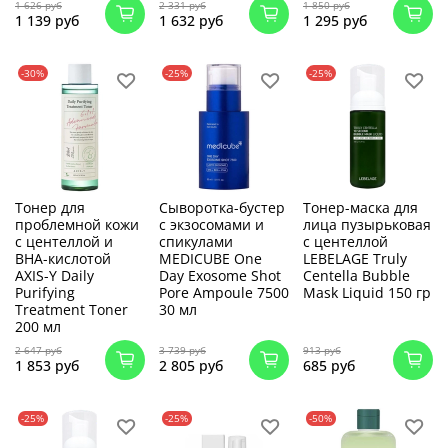
1 626 руб
2 331 руб
1 850 руб
1 139 руб
1 632 руб
1 295 руб
-30%
-25%
-25%
Тонер для
Сыворотка-бустер
Тонер-маска для
проблемной кожи
с экзосомами и
лица пузырьковая
с центеллой и
спикулами
с центеллой
BHA-кислотой
MEDICUBE One
LEBELAGE Truly
AXIS-Y Daily
Day Exosome Shot
Centella Bubble
Purifying
Pore Ampoule 7500
Mask Liquid 150 гр
Treatment Toner
30 мл
200 мл
2 647 руб
3 739 руб
913 руб
1 853 руб
2 805 руб
685 руб
-25%
-25%
-50%