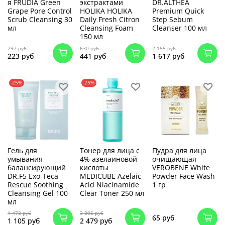
я FRUDIA Green
экстрактами
DR.ALTHEA
Grape Pore Control
HOLIKA HOLIKA
Premium Quick
Scrub Cleansing 30
Daily Fresh Citron
Step Sebum
мл
Cleansing Foam
Cleanser 100 мл
150 мл
297 руб
630 руб
2 155 руб
223 руб
441 руб
1 617 руб
-25%
-25%
Гель для
Тонер для лица с
Пудра для лица
умывания
4% азелаиновой
очищающая
балансирующий
кислоты
VEROBENE White
DR.F5 Exo-Teca
MEDICUBE Azelaic
Powder Face Wash
Rescue Soothing
Acid Niacinamide
1 гр
Cleansing Gel 100
Clear Toner 250 мл
мл
1 473 руб
3 305 руб
65 руб
1 105 руб
2 479 руб