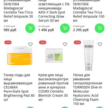
SKIN1004
осветляющая с 5%
SKIN1004
Madagascar
ниацинамида
Madagascar
Centella Tea-Trica
AXIS-Y Dark Spot
Centella Tea-Trica
Relief Ampoule 30
Correcting Glow
Relief Ampoule 100
мл
Serum 50 мл
мл
1 407 руб
2 136 руб
3 060 руб
985 руб
1 496 руб
2 295 руб
-30%
-30%
-30%
Тонер-пэды для
Крем для лица
Пенка для
лица
высококонцентри
умывания
выравнивающие
рованный против
гипоаллергенная
CELIMAX
акне и купероза
TORRIDEN Dive-In
Pore+Dark Spot
COSRX Centella
Molecular
Brightening Pad 40
Blemish Cream 30
Hyaluronic Acid
шт
мл
Cleansing Foam
150 мл