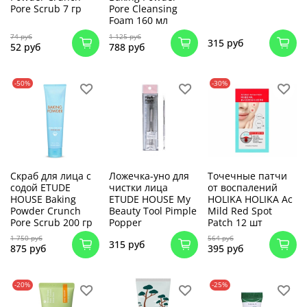
Pore Scrub 7 гр
Pore Cleansing
Foam 160 мл
74 руб
1 125 руб
315 руб
52 руб
788 руб
-50%
-30%
Скраб для лица с
Ложечка-уно для
Точечные патчи
содой ETUDE
чистки лица
от воспалений
HOUSE Baking
ETUDE HOUSE My
HOLIKA HOLIKA Ac
Powder Crunch
Beauty Tool Pimple
Mild Red Spot
Pore Scrub 200 гр
Popper
Patch 12 шт
1 750 руб
564 руб
315 руб
875 руб
395 руб
-20%
-25%