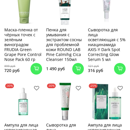
Маска-пленка от
Пенка для
Сыворотка для
чёрных точек с
умывания с
лица
зелёным
экстрактом сосны
осветляющая с 5%
виноградом
для проблемной
ниацинамида
FRUDIA Green
кожи ROUND LAB
AXIS-Y Dark Spot
Grape Pore Control
Pine Calmihg Cica
Correcting Glow
Nose Pack 60 гр
Cleanser 150мл
Serum 5 мл
899 руб
421 руб
1 490 руб
720 руб
316 руб
-30%
-30%
-25%
Ампула для лица
Сыворотка для
Ампула для лица
успокаивающая
лица
успокаивающая