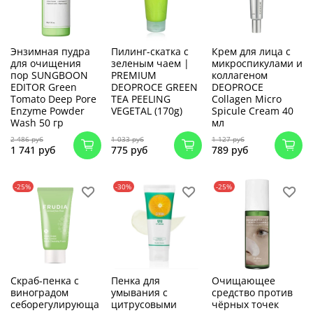
Энзимная пудра
Пилинг-скатка с
Крем для лица с
для очищения
зеленым чаем |
микроспикулами и
пор SUNGBOON
PREMIUM
коллагеном
EDITOR Green
DEOPROCE GREEN
DEOPROCE
Tomato Deep Pore
TEA PEELING
Collagen Micro
Enzyme Powder
VEGETAL (170g)
Spicule Cream 40
Wash 50 гр
мл
2 486 руб
1 033 руб
1 127 руб
1 741 руб
775 руб
789 руб
-25%
-30%
-25%
Скраб-пенка с
Пенка для
Очищающее
виноградом
умывания с
средство против
себорегулирующа
цитрусовыми
чёрных точек