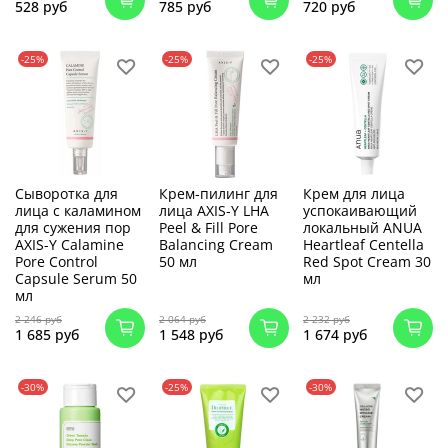
528 руб
785 руб
720 руб
-25%
-25%
-25%
Сыворотка для
Крем-пилинг для
Крем для лица
лица с каламином
лица AXIS-Y LHA
успокаивающий
для сужения пор
Peel & Fill Pore
локальный ANUA
AXIS-Y Calamine
Balancing Cream
Heartleaf Centella
Pore Control
50 мл
Red Spot Cream 30
Capsule Serum 50
мл
мл
2 246 руб
2 064 руб
2 232 руб
1 685 руб
1 548 руб
1 674 руб
-30%
-25%
-30%