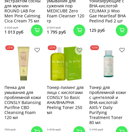
экстрактом сосны
умывания для
тонизирующие с
для мужчин
сужения пор
BHA-кислотой
ROUND LAB For
MEDICUBE Zero
CELIMAX Ji Woo
Men Pine Calming
Foam Cleanser 120
Gae Heartleaf BHA
Cica Cream 75 мл
гр
Peelind Pad 2 шт
2 026 руб
2 564 руб
125 руб
1 013 руб
1 795 руб
-25%
-25%
-50%
Пенка для
Тонер-пилинг для
Тонер для
умывания для
лица с кислотами
проблемной кожи
проблемной кожи
CONSLY So Basic
с центеллой и
CONSLY Balansing
AHA/BHA/PHA
BHA-кислотой
Purifine CBD
Peeling Toner 250
AXIS-Y Daily
Cleansing Foam
мл
Purifying
120 мл
Treatment Toner
80 мл
703 руб
1 046 руб
1 440 руб