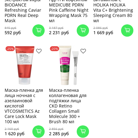
BIODANCE
MEDICUBE PDRN
HOLIKA HOLIKA
Refreshing Caviar
Pink Caffeine Night
Vita C+ Brightening
PDRN Real Deep
Wrapping Mask 75
Sleeping Cream 80
Mask
мл
мл
845 руб
3 187 руб
2 086 руб
592 руб
2 231 руб
1 669 руб
-25%
-20%
Маска-пленка для
Маска-пленка
лица ночная с
коллагеновая для
азелаиновой
подтяжки лица
кислотой
CKD Retino
VTCOSMETICS Az
Collagen Small
Care Lock Mask
Molecule 300 +
100 мл
Brush 80 мл
2 160 руб
2 856 руб
1 620 руб
2 285 руб