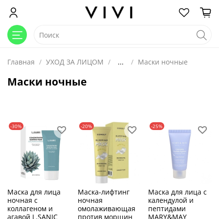
Главная
УХОД ЗА ЛИЦОМ
...
Маски ночные
Маски ночные
-30%
-20%
-25%
Маска для лица
Маска-лифтинг
Маска для лица с
ночная с
ночная
календулой и
коллагеном и
омолаживающая
пептидами
агавой L.SANIC
против морщин
MARY&MAY