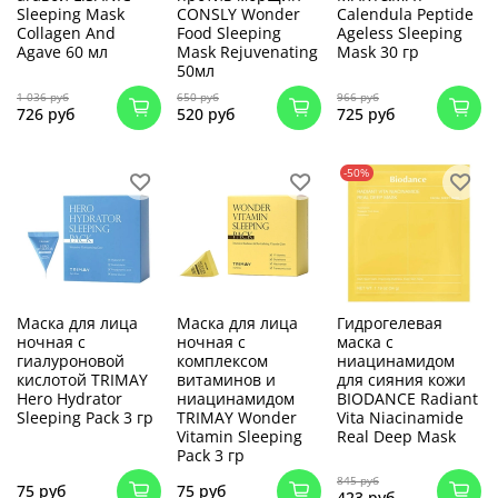
Sleeping Mask
CONSLY Wonder
Calendula Peptide
Collagen And
Food Sleeping
Ageless Sleeping
Agave 60 мл
Mask Rejuvenating
Mask 30 гр
50мл
1 036 руб
650 руб
966 руб
726 руб
520 руб
725 руб
-50%
Маска для лица
Маска для лица
Гидрогелевая
ночная с
ночная с
маска с
гиалуроновой
комплексом
ниацинамидом
кислотой TRIMAY
витаминов и
для сияния кожи
Hero Hydrator
ниацинамидом
BIODANCE Radiant
Sleeping Pack 3 гр
TRIMAY Wonder
Vita Niacinamide
Vitamin Sleeping
Real Deep Mask
Pack 3 гр
845 руб
75 руб
75 руб
423 руб