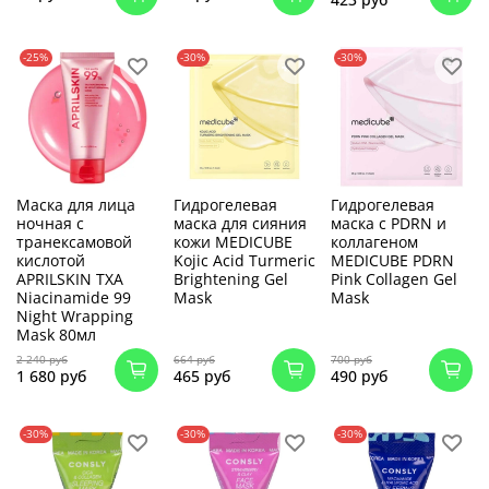
-25%
-30%
-30%
Маска для лица
Гидрогелевая
Гидрогелевая
ночная с
маска для сияния
маска с PDRN и
транексамовой
кожи MEDICUBE
коллагеном
кислотой
Kojic Acid Turmeric
MEDICUBE PDRN
APRILSKIN TXA
Brightening Gel
Pink Collagen Gel
Niacinamide 99
Mask
Mask
Night Wrapping
Mask 80мл
2 240 руб
664 руб
700 руб
1 680 руб
465 руб
490 руб
-30%
-30%
-30%