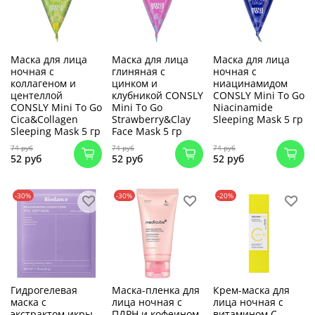
Маска для лица
Маска для лица
Маска для лица
ночная с
глиняная с
ночная с
коллагеном и
цинком и
ниацинамидом
центеллой
клубникой CONSLY
CONSLY Mini To Go
CONSLY Mini To Go
Mini To Go
Niacinamide
Cica&Collagen
Strawberry&Clay
Sleeping Mask 5 гр
Sleeping Mask 5 гр
Face Mask 5 гр
74 руб
74 руб
74 руб
52 руб
52 руб
52 руб
-30%
-30%
-20%
Гидрогелевая
Маска-пленка для
Крем-маска для
маска с
лица ночная с
лица ночная c
экстрактом икры
ПДРН и кофеином
витамином C