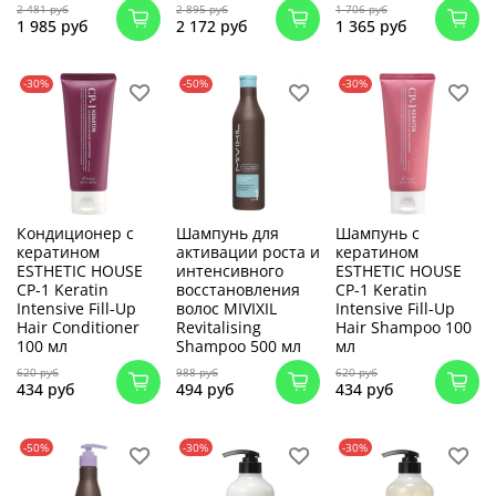
2 481 руб
2 895 руб
1 706 руб
1 985 руб
2 172 руб
1 365 руб
-30%
-50%
-30%
Кондиционер с
Шампунь для
Шампунь с
кератином
активации роста и
кератином
ESTHETIC HOUSE
интенсивного
ESTHETIC HOUSE
CP-1 Keratin
восстановления
CP-1 Keratin
Intensive Fill-Up
волос MIVIXIL
Intensive Fill-Up
Hair Conditioner
Revitalising
Hair Shampoo 100
100 мл
Shampoo 500 мл
мл
620 руб
988 руб
620 руб
434 руб
494 руб
434 руб
-50%
-30%
-30%