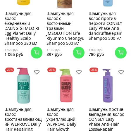
Шампунь для
Шампунь для
Шампунь для
волос
волос с
волос против
ежедневный
восточными
перхоти CONSLY
DAENG GI MEO RI
травами
Easy Phase Anti-
Egg Planet Daily
JMSOLUTION Life
dandruff&Repair
Healthy Scalp
Riyunmo Cheongyu
Shampoo 500 мл
Shampoo 380 мл
Shampoo 500 мл
1 420 руб
1 195 руб
1 039 руб
1 065 руб
897 руб
780 руб
-25%
-25%
-25%
Шампунь для
Шампунь для
Шампунь против
волос
волос
выпадения волос
восстанавливающ
укрепляющий
CONSLY Easy
ий WEPROVE Daily
WEPROVE Daily
Phase Anti-Hair
Hair Repairing
Hair Glowth
Loss&Repair