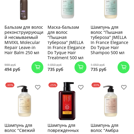
Бальзам для волос
Маска-бальзам
Шампунь для
реконструирующи
для волос
волос "Пышная
й несмываемый
"Пышная
тубероза" JMELLA
MIVIXIL Molecular
тубероза" JMELLA
In France Elegance
Repair Leave-in
In France Elegance
Do Tyque Hair
Hair Balm 250 мл
Do Tyque Hair
Shampoo 500 мл
Treatment 500 мл
988 руб
1 050 руб
1 050 руб
494 руб
735 руб
735 руб
-30%
-25%
-30%
Шампунь для
Шампунь для
Шампунь для
волос "Свежий
поврежденных
волос "Амбра