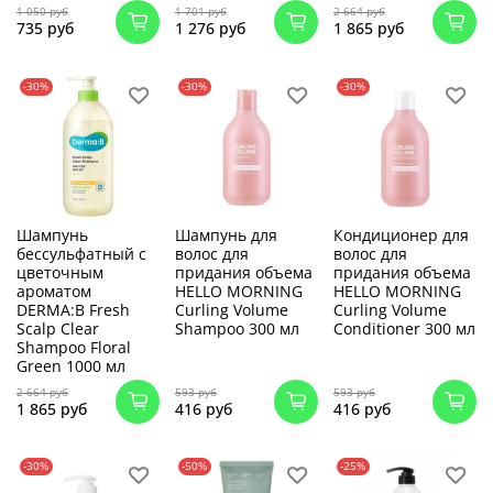
1 050 руб
1 701 руб
2 664 руб
735 руб
1 276 руб
1 865 руб
-30%
-30%
-30%
Шампунь
Шампунь для
Кондиционер для
бессульфатный с
волос для
волос для
цветочным
придания объема
придания объема
ароматом
HELLO MORNING
HELLO MORNING
DERMA:B Fresh
Curling Volume
Curling Volume
Scalp Clear
Shampoo 300 мл
Conditioner 300 мл
Shampoo Floral
Green 1000 мл
2 664 руб
593 руб
593 руб
1 865 руб
416 руб
416 руб
-30%
-50%
-25%