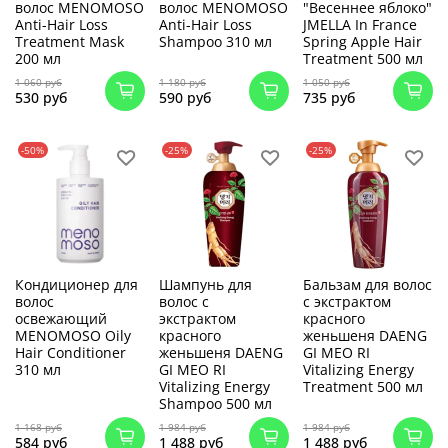
волос MENOMOSO
волос MENOMOSO
"Весеннее яблоко"
Anti-Hair Loss
Anti-Hair Loss
JMELLA In France
Treatment Mask
Shampoo 310 мл
Spring Apple Hair
200 мл
Treatment 500 мл
1 060 руб
1 180 руб
1 050 руб
530 руб
590 руб
735 руб
-50%
-25%
-25%
Кондиционер для
Шампунь для
Бальзам для волос
волос
волос с
с экстрактом
освежающий
экстрактом
красного
MENOMOSO Oily
красного
женьшеня DAENG
Hair Conditioner
женьшеня DAENG
GI MEO RI
310 мл
GI MEO RI
Vitalizing Energy
Vitalizing Energy
Treatment 500 мл
Shampoo 500 мл
1 168 руб
1 984 руб
1 984 руб
584 руб
1 488 руб
1 488 руб