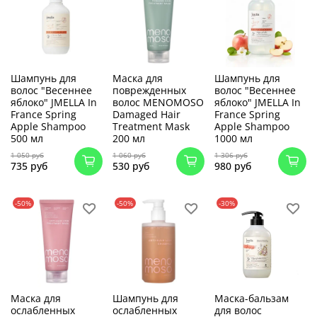
Шампунь для
Маска для
Шампунь для
волос "Весеннее
поврежденных
волос "Весеннее
яблоко" JMELLA In
волос MENOMOSO
яблоко" JMELLA In
France Spring
Damaged Hair
France Spring
Apple Shampoo
Treatment Mask
Apple Shampoo
500 мл
200 мл
1000 мл
1 050 руб
1 060 руб
1 306 руб
735 руб
530 руб
980 руб
-50%
-50%
-30%
Маска для
Шампунь для
Маска-бальзам
ослабленных
ослабленных
для волос