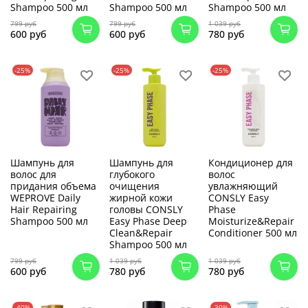
Shampoo 500 мл
Shampoo 500 мл
Shampoo 500 мл
799 руб
799 руб
1 039 руб
600 руб
600 руб
780 руб
-25%
-25%
-25%
Шампунь для
Шампунь для
Кондиционер для
волос для
глубокого
волос
придания объема
очищения
увлажняющий
WEPROVE Daily
жирной кожи
CONSLY Easy
Hair Repairing
головы CONSLY
Phase
Shampoo 500 мл
Easy Phase Deep
Moisturize&Repair
Clean&Repair
Conditioner 500 мл
Shampoo 500 мл
799 руб
1 039 руб
1 039 руб
600 руб
780 руб
780 руб
-40%
-30%