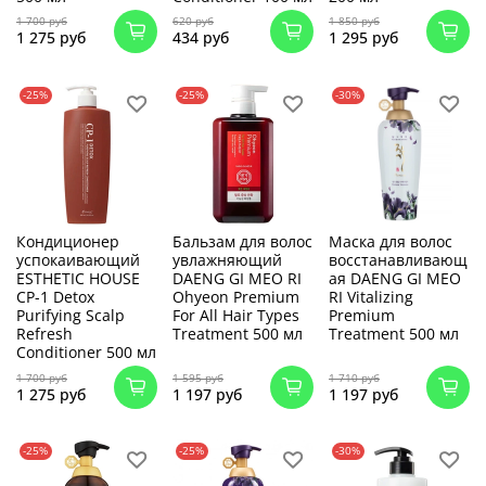
1 700 руб
620 руб
1 850 руб
1 275 руб
434 руб
1 295 руб
-25%
-25%
-30%
Кондиционер
Бальзам для волос
Маска для волос
успокаивающий
увлажняющий
восстанавливающ
ESTHETIC HOUSE
DAENG GI MEO RI
ая DAENG GI MEO
CP-1 Detox
Ohyeon Premium
RI Vitalizing
Purifying Scalp
For All Hair Types
Premium
Refresh
Treatment 500 мл
Treatment 500 мл
Conditioner 500 мл
1 700 руб
1 595 руб
1 710 руб
1 275 руб
1 197 руб
1 197 руб
-25%
-25%
-30%