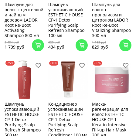
Шампунь для
Шампунь
Шампунь для
волос с центеллой
успокаивающий
волос с
и чайным
ESTHETIC HOUSE
прополисом и
деревом LADOR
CP-1 Detox
цитроном LADOR
Root Re-Boot
Purifying Scalp
Root Re-Boot
Activating
Refresh Shampoo
Vitalizing Shampoo
Shampoo 800 мл
100 мл
300 мл
2 484 руб
620 руб
1 183 руб
1 739 руб
434 руб
829 руб
-25%
-30%
-30%
Шампунь
Кондиционер
Маска-
успокаивающий
успокаивающий
регенерация для
ESTHETIC HOUSE
ESTHETIC HOUSE
волос ESTHETIC
CP-1 Detox
CP-1 Detox
HOUSE CP-1
Purifying Scalp
Purifying Scalp
Keratin Intensive
Refresh Shampoo
Refresh
Fill-up Hair Mask
500 мл
Conditioner 100 мл
200 мл