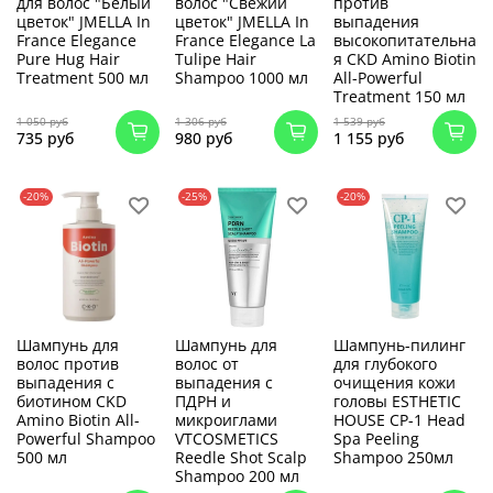
для волос "Белый
волос "Свежий
против
цветок" JMELLA In
цветок" JMELLA In
выпадения
France Elegance
France Elegance La
высокопитательна
Pure Hug Hair
Tulipe Hair
я CKD Amino Biotin
Treatment 500 мл
Shampoo 1000 мл
All-Powerful
Treatment 150 мл
1 050 руб
1 306 руб
1 539 руб
735 руб
980 руб
1 155 руб
-20%
-25%
-20%
Шампунь для
Шампунь для
Шампунь-пилинг
волос против
волос от
для глубокого
выпадения с
выпадения с
очищения кожи
биотином CKD
ПДРН и
головы ESTHETIC
Amino Biotin All-
микроиглами
HOUSE CP-1 Head
Powerful Shampoo
VTCOSMETICS
Spa Peeling
500 мл
Reedle Shot Scalp
Shampoo 250мл
Shampoo 200 мл