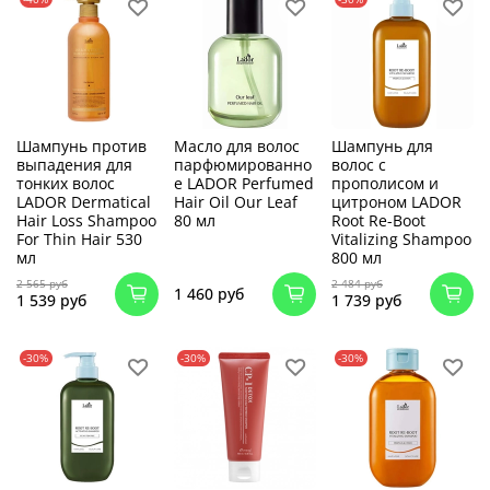
Шампунь против
Масло для волос
Шампунь для
выпадения для
парфюмированно
волос с
тонких волос
е LADOR Perfumed
прополисом и
LADOR Dermatical
Hair Oil Our Leaf
цитроном LADOR
Hair Loss Shampoo
80 мл
Root Re-Boot
For Thin Hair 530
Vitalizing Shampoo
мл
800 мл
2 565 руб
2 484 руб
1 460 руб
1 539 руб
1 739 руб
-30%
-30%
-30%