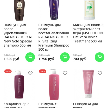
Шампунь для
Шампунь для
Маска для волос с
волос
волос
экстрактом алоэ
укрепляющий
восстанавливающ
вера JMSOLUTION
DAENG GI MEO RI
ий DAENG GI MEO
Life Vera Violet
New Gold Special
RI Vitalizing
Treatment 500 мл
Shampoo 500 мл
Premium Shampoo
500 мл
2 160 руб
2 341 руб
999 руб
1 620 руб
1 756 руб
700 руб
-25%
-25%
Кондиционер с
Шампунь с
Сыворотка для
кератином
кератином
волос