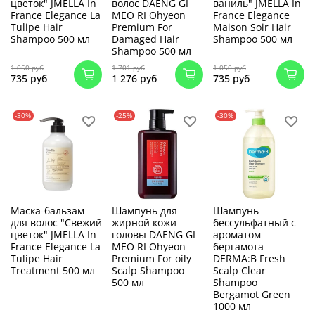
цветок" JMELLA In
волос DAENG GI
ваниль" JMELLA In
France Elegance La
MEO RI Ohyeon
France Elegance
Tulipe Hair
Premium For
Maison Soir Hair
Shampoo 500 мл
Damaged Hair
Shampoo 500 мл
Shampoo 500 мл
1 050 руб
1 701 руб
1 050 руб
735 руб
1 276 руб
735 руб
-30%
-25%
-30%
Маска-бальзам
Шампунь для
Шампунь
для волос "Свежий
жирной кожи
бессульфатный с
цветок" JMELLA In
головы DAENG GI
ароматом
France Elegance La
MEO RI Ohyeon
бергамота
Tulipe Hair
Premium For oily
DERMA:B Fresh
Treatment 500 мл
Scalp Shampoo
Scalp Clear
500 мл
Shampoo
Bergamot Green
1000 мл