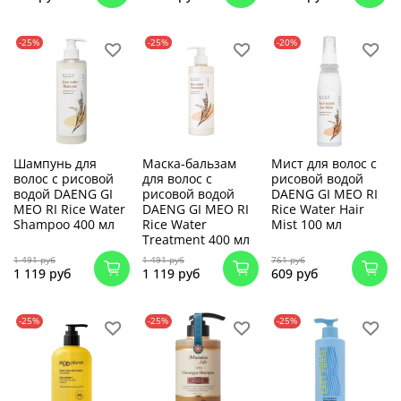
-25%
-25%
-20%
Шампунь для
Маска-бальзам
Мист для волос с
волос с рисовой
для волос с
рисовой водой
водой DAENG GI
рисовой водой
DAENG GI MEO RI
MEO RI Rice Water
DAENG GI MEO RI
Rice Water Hair
Shampoo 400 мл
Rice Water
Mist 100 мл
Treatment 400 мл
1 491 руб
1 491 руб
761 руб
1 119 руб
1 119 руб
609 руб
-25%
-25%
-25%