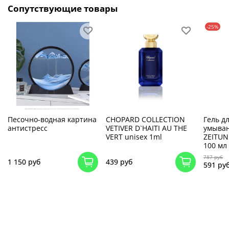
Сопутствующие товары
-25%
Песочно-водная картина
CHOPARD COLLECTION
Гель д
антистресс
VETIVER D`HAITI AU THE
умыва
VERT unisex 1ml
ZEITUN 
100 мл
787 руб
1 150 руб
439 руб
591 ру