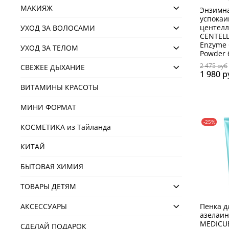
МАКИЯЖ
Энзимн
успока
центел
УХОД ЗА ВОЛОСАМИ
CENTEL
Enzyme 
УХОД ЗА ТЕЛОМ
Powder 
2 475 руб
СВЕЖЕЕ ДЫХАНИЕ
1 980 р
ВИТАМИНЫ КРАСОТЫ
МИНИ ФОРМАТ
-25%
КОСМЕТИКА из Тайланда
КИТАЙ
БЫТОВАЯ ХИМИЯ
ТОВАРЫ ДЕТЯМ
Пенка д
АКСЕСCУАРЫ
азелаин
MEDICUB
СДЕЛАЙ ПОДАРОК