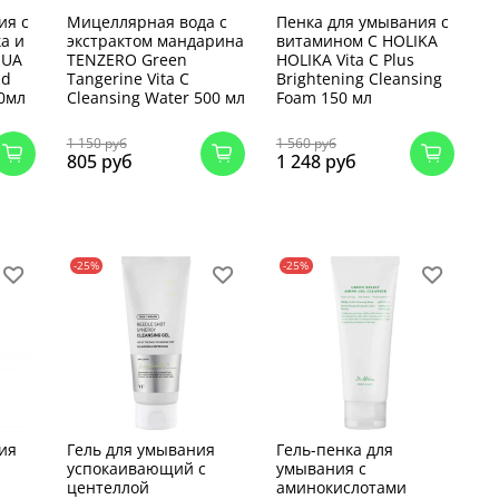
ия с
Мицеллярная вода с
Пенка для умывания с
а и
экстрактом мандарина
витамином С HOLIKA
NUA
TENZERO Green
HOLIKA Vita C Plus
ad
Tangerine Vita C
Brightening Cleansing
50мл
Cleansing Water 500 мл
Foam 150 мл
1 150 руб
1 560 руб
805 руб
1 248 руб
-25%
-25%
ия
Гель для умывания
Гель-пенка для
успокаивающий с
умывания с
центеллой
аминокислотами