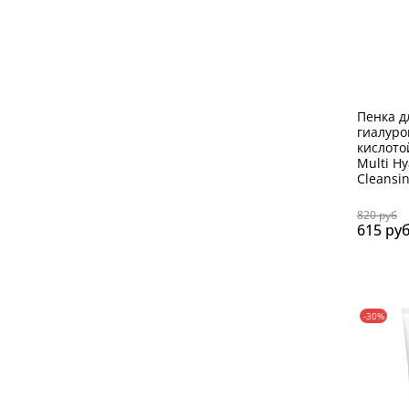
Пенка д
гиалуро
кислото
Multi Hy
Cleansi
820 руб
615 ру
-30%