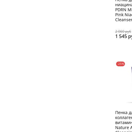
ниацин
PDRN M
Pink Ni
Cleanser
2 060 руб
1 545 р
-25%
Пенка д
коллаге
витами
Nature A