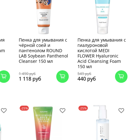
ия
Пенка для умывания с
Пенка для умывания с
чёрной соей и
гиалуроновой
oam
пантенолом ROUND
кислотой MEDI
LAB Soybean Panthenol
FLOWER Hyaluronic
Cleanser 150 мл
Acid Cleansing Foam
150 мл
1 490 руб
549 руб
1 118 руб
440 руб
-25%
-25%