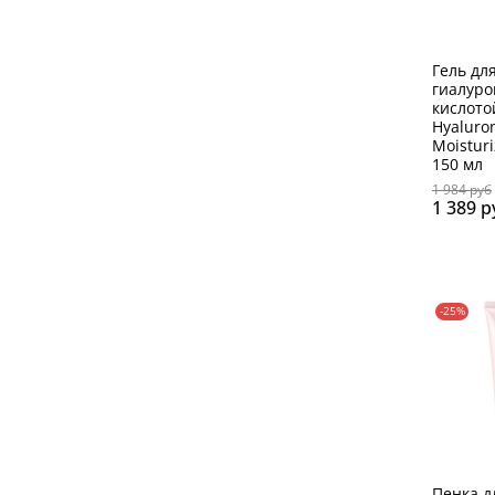
Гель дл
гиалуро
кислото
Hyaluron
Moisturi
150 мл
1 984 руб
1 389 р
-25%
Пенка д