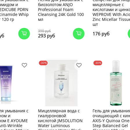
амидом и
биозолотом ANJO
мицеллярные с
EDICUBE PDRN
Professional Foam
кислотами и цинк
acinamide Whip
Cleansing 24K Gold 100
WEPROVE With Aci
 120 гр
мл
Zinc Micellar Tissu
шт
390 руб
176 руб
уб
293 руб
-30%
-30%
ля умывания с
Мицеллярная вода с
Гель для умывани
ном и
гиалуроновой
очищающий с ки
ном Е AYOUME
кислотой JMSOLUTION
AXIS-Y Quinoa One
nti-Wrinkle
Water Luminous
Step Balanced Gel