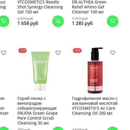
Duo
VTCOSMETICS Reedle
DR.ALTHEA Green
ing
Shot Synergy Cleansing
Relief Amino Gel
Gel 150 мл
Cleanser 100 мл
2 210 руб
1 713 руб
1 658 руб
1 285 руб
-25%
-25%
ия
Скраб-пенка с
Гидрофильное масло с
виноградом
азелаиновой кислотой
ier
себорегулирующая
VTCOSMETICS Az Care
anser
FRUDIA Green Grape
Cleansing Oil 200 мл
Pore Control Scrub
Cleansing 30 мл
297 руб
2 633 руб