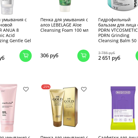
я умывания с
Пенка для умывания с
Гидрофильный
новой
алоэ LEBELAGE Aloe
бальзам для лица 
й ANUA 8
Cleansing Foam 100 мл
PDRN VTCOSMETIC
ic Acid
PDRN Grinding
zing Gentle Gel
Cleansing Balm 50
3 786 руб
306 руб
уб
2 651 руб
-25%
ля умывания с
Пенка для умывания с
Салфетки для лиц