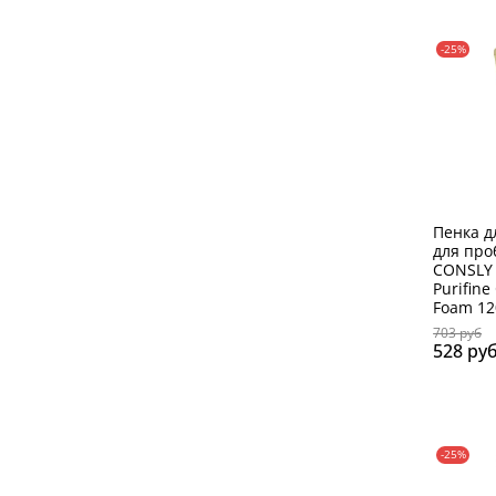
-25%
Пенка д
для про
CONSLY 
Purifine
Foam 12
703 руб
528 ру
-25%