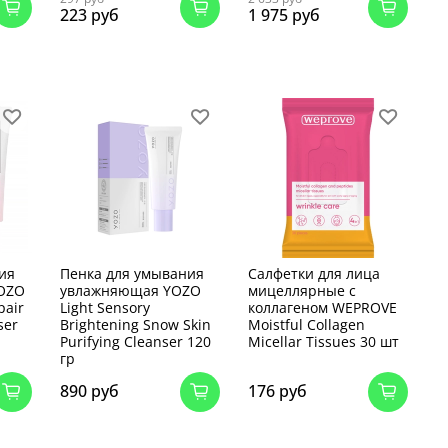
223 руб
1 975 руб
ия
Пенка для умывания
Салфетки для лица
OZO
увлажняющая YOZO
мицеллярные с
pair
Light Sensory
коллагеном WEPROVE
ser
Brightening Snow Skin
Moistful Collagen
Purifying Cleanser 120
Micellar Tissues 30 шт
гр
890 руб
176 руб