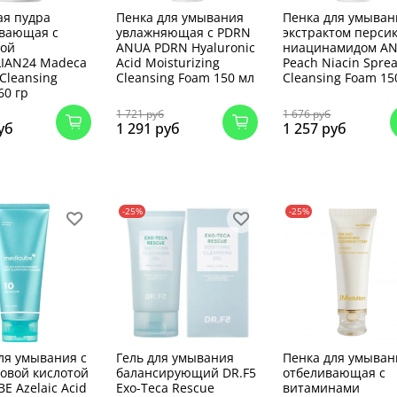
ая пудра
Пенка для умывания
Пенка для умыван
ивающая с
увлажняющая с PDRN
экстрактом персик
лой
ANUA PDRN Hyaluronic
ниацинамидом A
LIAN24 Madeca
Acid Moisturizing
Peach Niacin Spre
Cleansing
Cleansing Foam 150 мл
Cleansing Foam 1
60 гр
1 721 руб
1 676 руб
уб
1 291 руб
1 257 руб
-25%
-25%
ля умывания с
Гель для умывания
Пенка для умыван
овой кислотой
балансирующий DR.F5
отбеливающая с
E Azelaic Acid
Exo-Teca Rescue
витаминами