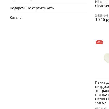
Niacina
Cleanse
Подарочные сертификаты
2 328 руб
Каталог
1 746 р
-30%
Пенка д
цитрус
экстрак
HOLIKA D
Citron 
150 мл
630 руб