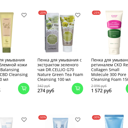
-20%
-25%
ля умывания
Пенка для умывания с
Пенка для умыван
блемной кожи
экстрактом зеленого
ретиналем CKD Re
Balansing
чая DR.CELLIO G70
Collagen Small
 CBD Cleansing
Nature Green Tea Foam
Molecule 300 Pore
0 мл
Cleansing 100 мл
Cleansing Foam 15
342 руб
2 096 руб
б
274 руб
1 572 руб
-50%
-30%