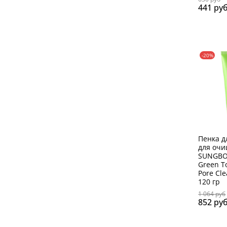
441 ру
-20%
Пенка д
для оч
SUNGBO
Green T
Pore Cl
120 гр
1 064 руб
852 ру