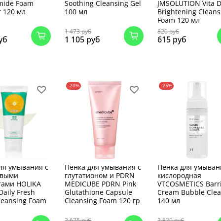
mide Foam
Soothing Cleansing Gel
JMSOLUTION Vita 
r 120 мл
100 мл
Brightening Cleans
Foam 120 мл
1 473 руб
820 руб
уб
1 105 руб
615 руб
-20%
-25%
ля умывания с
Пенка для умывания с
Пенка для умыван
овыми
глутатионом и PDRN
кислородная
тами HOLIKA
MEDICUBE PDRN Pink
VTCOSMETICS Barr
aily Fresh
Glutathione Capsule
Cream Bubble Cle
Cleansing Foam
Cleansing Foam 120 гр
140 мл
2 675 руб
2 820 руб