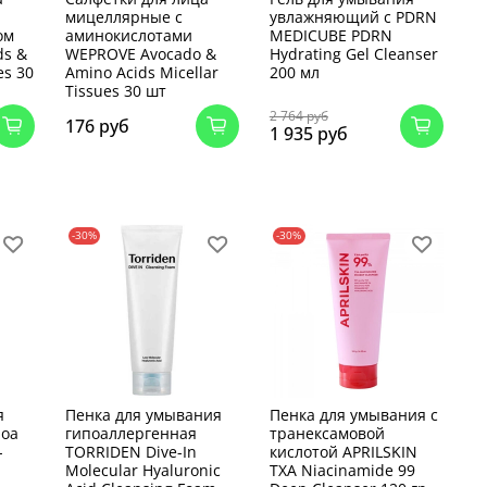
мицеллярные с
увлажняющий с PDRN
ом
аминокислотами
MEDICUBE PDRN
ds &
WEPROVE Avocado &
Hydrating Gel Cleanser
es 30
Amino Acids Micellar
200 мл
Tissues 30 шт
2 764 руб
176 руб
1 935 руб
-30%
-30%
я
Пенка для умывания
Пенка для умывания с
ноа
гипоаллергенная
транексамовой
-
TORRIDEN Dive-In
кислотой APRILSKIN
Molecular Hyaluronic
TXA Niacinamide 99