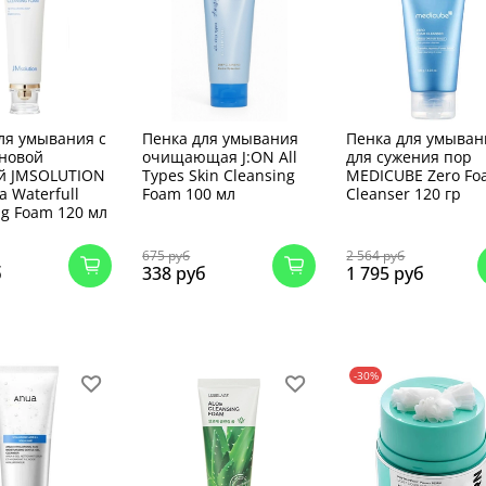
ля умывания с
Пенка для умывания
Пенка для умыван
новой
очищающая J:ON All
для сужения пор
й JMSOLUTION
Types Skin Cleansing
MEDICUBE Zero F
a Waterfull
Foam 100 мл
Cleanser 120 гр
ng Foam 120 мл
675 руб
2 564 руб
б
338 руб
1 795 руб
-30%