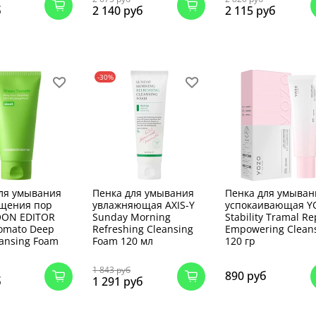
б
2 140 руб
2 115 руб
-30%
ля умывания
Пенка для умывания
Пенка для умыван
ищения пор
увлажняющая AXIS-Y
успокаивающая Y
ON EDITOR
Sunday Morning
Stability Tramal Re
omato Deep
Refreshing Cleansing
Empowering Clean
eansing Foam
Foam 120 мл
120 гр
1 843 руб
890 руб
б
1 291 руб