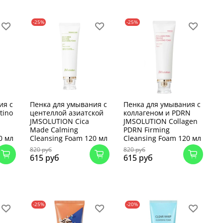
-25%
-25%
ия с
Пенка для умывания с
Пенка для умывания с
tino
центеллой азиатской
коллагеном и PDRN
JMSOLUTION Cica
JMSOLUTION Collagen
Made Calming
PDRN Firming
0 мл
Cleansing Foam 120 мл
Cleansing Foam 120 мл
820 руб
820 руб
615 руб
615 руб
-25%
-20%