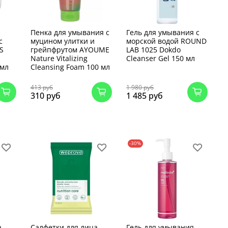
Пенка для умывания с
Гель для умывания с
с
муцином улитки и
морской водой ROUND
S
грейпфрутом AYOUME
LAB 1025 Dokdo
Nature Vitalizing
Cleanser Gel 150 мл
 мл
Cleansing Foam 100 мл
413 руб
1 980 руб
310 руб
1 485 руб
-30%
а
Салфетки для лица
Гель для умывания