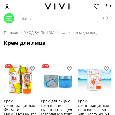
Главная
УХОД ЗА ЛИЦОМ
...
Крем для лица
Крем для лица
-30%
-25%
Крем
Крем для лица с
Крем
солнцезащитный
коллагеном
солнцезащитный
без масел
ENOUGH Collagen
FOODAHOLIC Multi
FARMSTAY Oil-Free
Essential Moisture
Sun Cream SPF 50+