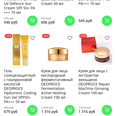
UV Defence Sun
Cream 50 мл
PA+++ 70 мл
Cream SPF 50+ PA
+++ 70 мл
779 руб
807 руб
545 руб
546 руб
606 руб
-25%
-30%
-30%
Гель
Крем для лица
Крем для лица с
солнцезащитный
кислородный
экстрактом
с гиалуроновой
ферментативный
женьшеня
кислотой
DEOPROCE
DEOPROCE Repair
DEOPROCE
Fermentation
Machine Ginseng
Hyaluronic Cooling
Active Healing
Cream 100 мл
Sun Gel SPF50+
Cream 100 мл
PA+++ 50 мл
905 руб
1 879 руб
1 879 руб
679 руб
1 316 руб
1 316 руб