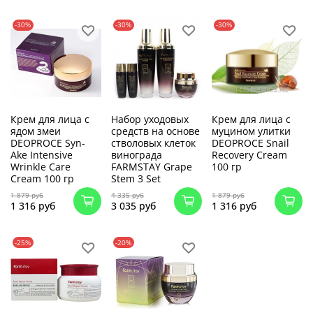
-30%
-30%
-30%
Крем для лица с
Набор уходовых
Крем для лица с
ядом змеи
средств на основе
муцином улитки
DEOPROCE Syn-
стволовых клеток
DEOPROCE Snail
Ake Intensive
винограда
Recovery Cream
Wrinkle Care
FARMSTAY Grape
100 гр
Cream 100 гр
Stem 3 Set
1 879 руб
4 335 руб
1 879 руб
1 316 руб
3 035 руб
1 316 руб
-25%
-20%