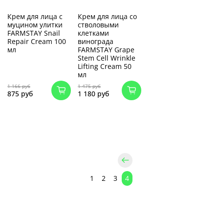
Крем для лица с
Крем для лица со
муцином улитки
стволовыми
FARMSTAY Snail
клетками
Repair Cream 100
винограда
мл
FARMSTAY Grape
Stem Cell Wrinkle
Lifting Cream 50
мл
1 166 руб
1 475 руб
875 руб
1 180 руб
1
2
3
4